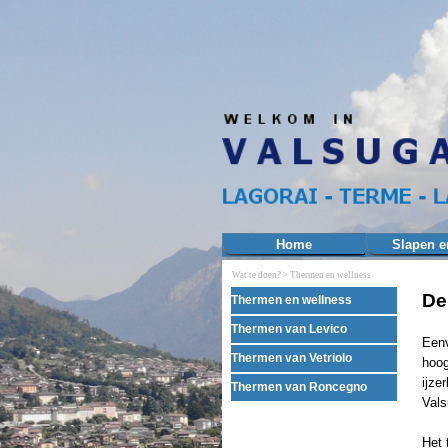
Ga naar de inhoud
Home
Slapen e
Wat te doen? >
Thermen en wellness
Menu overslaan
De
Thermen en wellness
Thermen van Levico
Eenv
Thermen van Vetriolo
hoog
ijze
Thermen van Roncegno
Vals
Het 