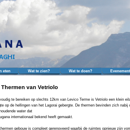
Menu overslaan
n eten
Wat te zien?
Wat te doen?
Evenemen
▼
▼
▼
 Thermen van Vetriolo
oudig te bereiken op slechts 12km van Levico Terme is Vetriolo een klein ei
te op de hellingen van het Lagorai gebergte. De thermen bevinden zich nabij
rhoudende water dat
ugana internationaal bekend heeft gemaakt.
thermen gebouw is compleet gerenoveerd waarbij de ruimtes opnieuw zijn vo