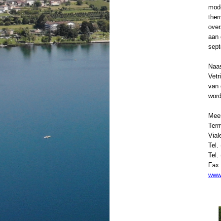
mode
ther
over
aan 
sept
Naas
Vetr
van 
word
Meer
Term
Vial
Tel.
Tel.
Fax 
www.