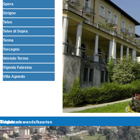
Spera
Strigno
Telve
Telve di Sopra
Tenna
Torcegno
Vetriolo Terme
Vignola Falesina
Villa Agnedo
Terug naar de inhoud