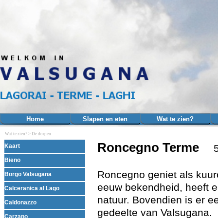
Ga naar de inhoud
Home
Slapen en eten
Wat te zien?
▼
Wat te zien? >
De dorpen
Menu overslaan
Roncegno Terme
Kaart
510
Bieno
Roncegno geniet als kuur
Borgo Valsugana
eeuw bekendheid, heeft e
Calceranica al Lago
natuur. Bovendien is er e
Caldonazzo
gedeelte van Valsugana.
Carzano