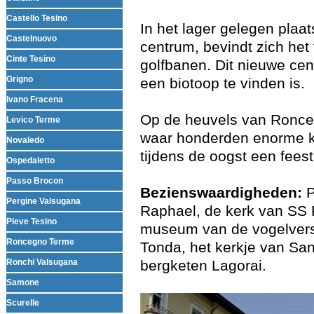
Castello Tesino
In het lager gelegen plaa
Castelnuovo
centrum, bevindt zich he
Cinte Tesino
golfbanen. Dit nieuwe cen
Grigno
een biotoop te vinden is.
Ivano Fracena
Op de heuvels van Ronceg
Levico Terme
waar honderden enorme ka
Novaledo
tijdens de oogst een fees
Ospedaletto
Passo Brocon
Bezienswaardigheden:
P
Pergine Valsugana
Raphael, de kerk van SS P
Pieve Tesino
museum van de vogelversch
Roncegno Terme
Tonda, het kerkje van San
Ronchi Valsugana
bergketen Lagorai.
Samone
Scurelle