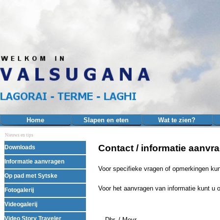
Ga naar de inhoud
Home
Slapen en eten
Wat te zien?
▼
Nieuws en tips
Menu overslaan
Contact / informatie aanvr
Downloads
Informatie aanvragen
Voor specifieke vragen of opmerkingen ku
Op pad met Sytske
Voor het aanvragen van informatie kunt u o
Fotogalerij
Videogalerij
Video Story Traveler
Dhr. / Mevr.