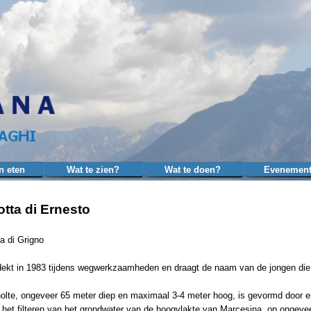
Menu overslaan
n eten
Wat te zien?
Wat te doen?
Evenemen
▼
▼
▼
otta di Ernesto
a di Grigno
ekt in 1983 tijdens wegwerkzaamheden en draagt de naam van de jongen die 
olte, ongeveer 65 meter diep en maximaal 3-4 meter hoog, is gevormd door 
 het filteren van het grondwater van de hoogvlakte van Marcesina, op ongeve