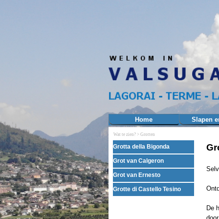
Ga naar de inhoud
Home
Slapen e
Wat te zien? >
Grotten
Menu overslaan
Gr
Grotta della Bigonda
Grot van Calgeron
Selv
Grot van Ernesto
Ontd
Grotte di Castello Tesino
De h
door