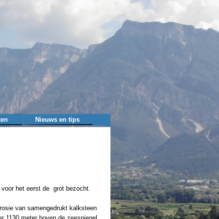
ten
Nieuws en tips
▼
voor het eerst de grot bezocht.
erosie van samengedrukt kalksteen
er 1130 meter boven de zeespiegel.