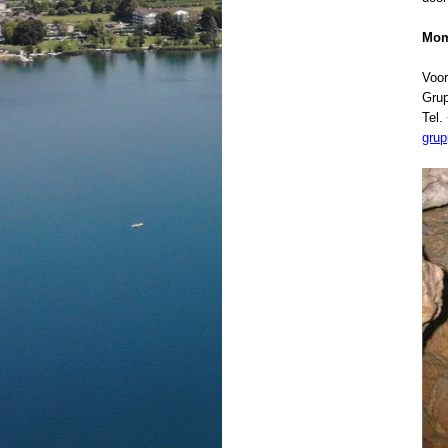
Mome
Voor
Grup
Tel.
grup