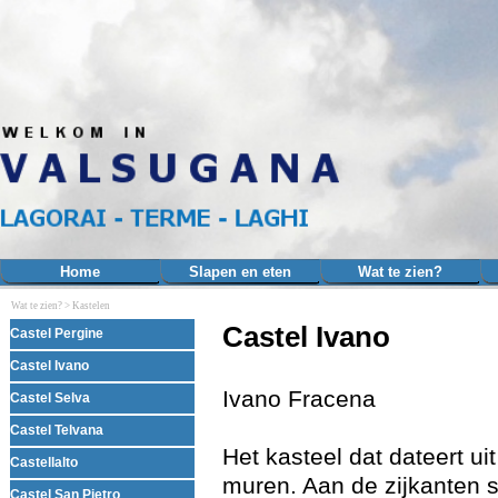
Ga naar de inhoud
Home
Slapen en eten
Wat te zien?
▼
Wat te zien? >
Kastelen
Menu overslaan
Castel Ivano
Castel Pergine
Castel Ivano
Ivano Fracena
Castel Selva
Castel Telvana
Het kasteel dat dateert u
Castellalto
muren. Aan de zijkanten 
Castel San Pietro