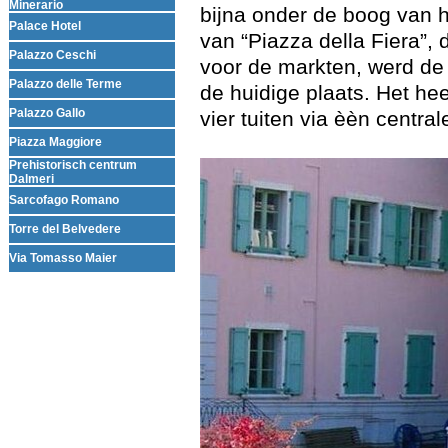
Minerario
bijna onder de boog van 
Palace Hotel
van “Piazza della Fiera”,
Palazzo Ceschi
voor de markten, werd de 
Palazzo delle Terme
de huidige plaats. Het he
Palazzo Gallo
vier tuiten via èèn centra
Piazza Maggiore
Prehistorisch centrum
Dalmeri
Sarcofago Romano
Torre del Belvedere
Via Tomasso Maier