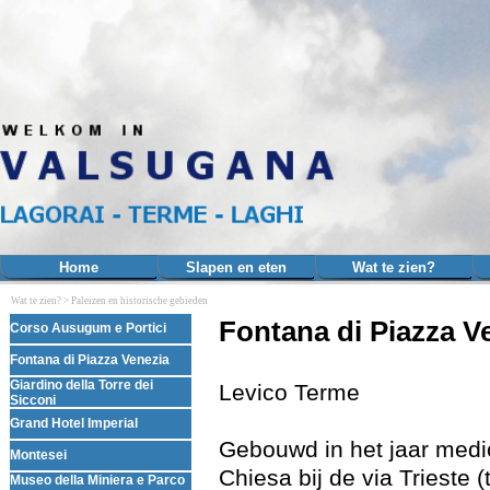
Ga naar de inhoud
Home
Slapen en eten
Wat te zien?
▼
Wat te zien? >
Paleizen en historische gebieden
Menu overslaan
Fontana di Piazza V
Corso Ausugum e Portici
Fontana di Piazza Venezia
Giardino della Torre dei
Levico Terme
Sicconi
Grand Hotel Imperial
Gebouwd in het jaar medio
Montesei
Chiesa bij de via Trieste
Museo della Miniera e Parco