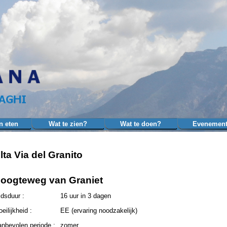
Menu overslaan
n eten
Wat te zien?
Wat te doen?
Evenemen
▼
▼
▼
lta Via del Granito
oogteweg van Graniet
jdsduur :
16 uur in 3 dagen
eilijkheid :
EE (ervaring noodzakelijk)
nbevolen periode :
zomer