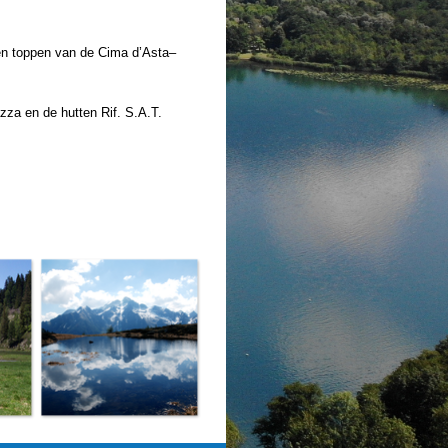
ten toppen van de Cima d’Asta–
zza en de hutten Rif. S.A.T.