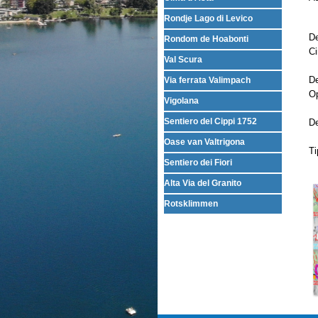
Rondje Lago di Levico
D
Rondom de Hoabonti
Ci
Val Scura
De
Via ferrata Valimpach
Op
Vigolana
Sentiero del Cippi 1752
De
Oase van Valtrigona
Ti
Sentiero dei Fiori
Alta Via del Granito
Rotsklimmen