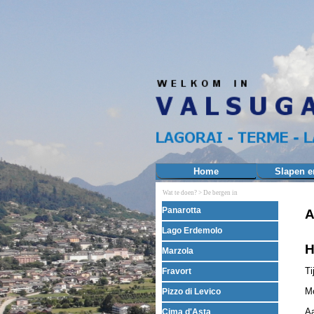
Ga naar de inhoud
Home
Slapen e
Wat te doen? >
De bergen in
Menu overslaan
Panarotta
A
Lago Erdemolo
H
Marzola
Ti
Fravort
Mo
Pizzo di Levico
Aa
Cima d'Asta