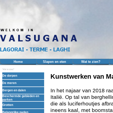
Ga naar de inhoud
Home
Slapen en eten
Wat te zien?
▼
Wat te zien?
Menu overslaan
Kunstwerken van Ma
De dorpen
▼
De meren
▼
In het najaar van 2018 ra
Bergen en dalen
▼
Italië. Op tal van bergh
Beschermde gebieden en
▼
parken
die als luciferhoutjes af
Grotten
▼
ineens kaal, met boomst
Belangrijke paden
▼