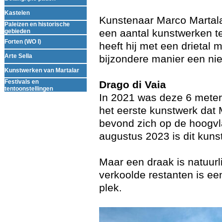
Kastelen
▼
Kunstenaar Marco Martala
Paleizen en historische
▼
een aantal kunstwerken t
gebieden
Forten (WO I)
▼
heeft hij met een drieta
Arte Sella
bijzondere manier een ni
Kunstwerken van Martalar
Festivals en
Drago di Vaia
▼
tentoonstellingen
In 2021 was deze 6 meter
het eerste kunstwerk dat 
bevond zich op de hoogvl
augustus 2023 is dit kun
Maar een draak is natuurlij
verkoolde restanten is ee
plek.