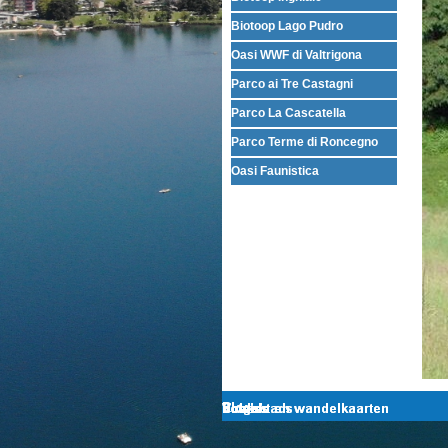
Biotoop Lago Pudro
Oasi WWF di Valtrigona
Parco ai Tre Castagni
Parco La Cascatella
Parco Terme di Roncegno
Oasi Faunistica