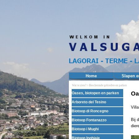
Ga naar de inhoud
Home
Slapen e
Wat te zien? >
Beschermde gebieden en parken
Menu overslaan
Oa
Oases, biotopen en parken
Arboreto del Tesino
Vill
Biotoop di Roncegno
Bij 
Biotoop Fontanazzo
dier
Biotoop i Mughi
Biotoop Inghiaie