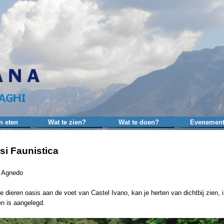
Menu overslaan
n eten
Wat te zien?
Wat te doen?
Evenemen
▼
▼
▼
si Faunistica
a Agnedo
de dieren oasis aan de voet van Castel Ivano, kan je herten van dichtbij zien, 
en is aangelegd.